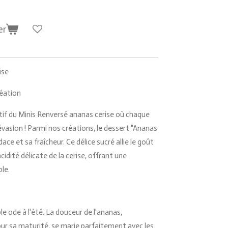
er
ise
éation
tif du Minis Renversé ananas cerise où chaque
évasion ! Parmi nos créations, le dessert "Ananas
ace et sa fraîcheur. Ce délice sucré allie le goût
acidité délicate de la cerise, offrant une
ble.
le ode à l'été. La douceur de l'ananas,
r sa maturité, se marie parfaitement avec les