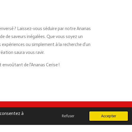
Renversé ? Laissez-vous séduire par notre Ananas
de de saveurs inégalées. Que vous soyez un
s expériences ou simplement à la recherche d’un
réation saura vous ravir.
t envoûtant de l'Ananas Cerise !
s consentez à
Refuser
Accepter